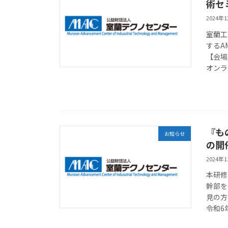
術セ
2024年
室蘭工
するA
【会場
オンラ
『も
お知らせ
の開
2024年
本研修
幹部を
見の方
令和6年