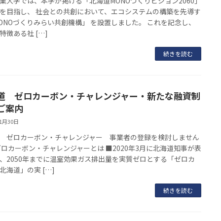
業大学では、本学が掲げる「北海道MONOづくりビジョン2060」
を目指し、 社会との共創において、エコシステムの構築を先導す
ONOづくりみらい共創機構」 を設置しました。 これを記念し、
特徴ある社 […]
続きを読む
道 ゼロカーボン・チャレンジャー・新たな融資制
ご案内
11月30日
 ゼロカーボン・チャレンジャー 事業者の登録を検討しません
ゼロカーボン・チャレンジャーとは ■2020年3月に北海道知事が表
、2050年までに温室効果ガス排出量を実質ゼロとする「ゼロカ
北海道」の実 […]
続きを読む