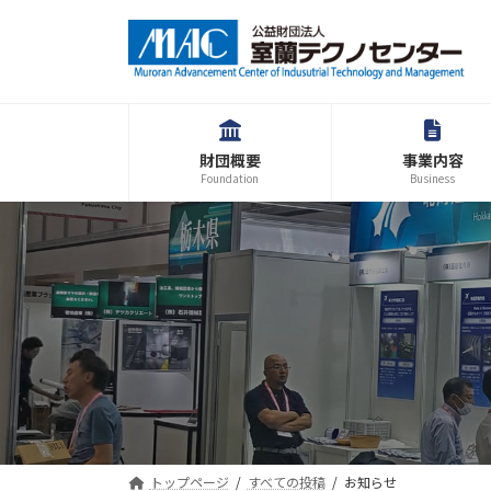
コ
ナ
ン
ビ
テ
ゲ
ン
ー
ツ
シ
へ
ョ
財団概要
事業内容
ス
ン
Foundation
Business
キ
に
ッ
移
プ
動
トップページ
すべての投稿
お知らせ