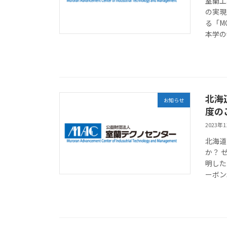
室蘭工
の実現
る「M
本学の
北海
お知らせ
度の
2023年
北海道
か？ 
明した
ーボン