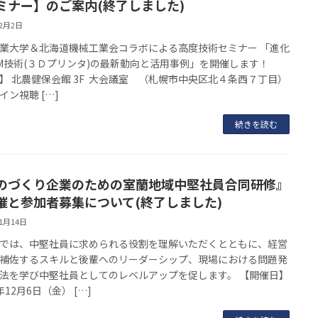
ミナー】のご案内(終了しました)
12月2日
業大学＆北海道機械工業会コラボによる高度技術セミナー 「進化
M技術(３Ｄプリンタ)の最新動向と活用事例」を開催します！
】 北農健保会館 3F 大会議室 （札幌市中央区北４条西７丁目）
イン視聴 […]
続きを読む
のづくり企業のための室蘭地域中堅社員合同研修』
催と参加者募集について(終了しました)
11月14日
では、中堅社員に求められる役割を理解いただくとともに、経営
補佐するスキルと後輩へのリーダーシップ、現場における問題発
法を学び中堅社員としてのレベルアップを促します。 【開催日】
12月6日（金） […]