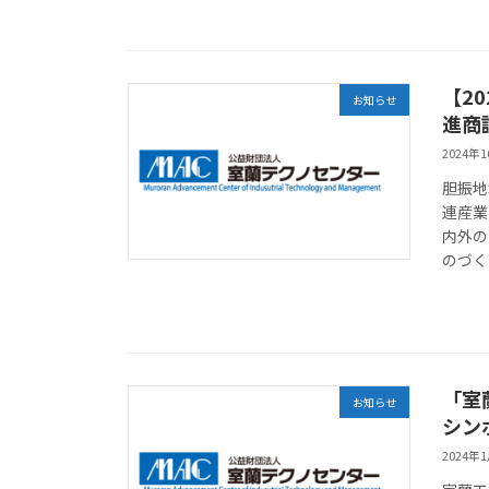
【2
お知らせ
進商
2024年
胆振地
連産業
内外の
のづく
「室
お知らせ
シン
2024年