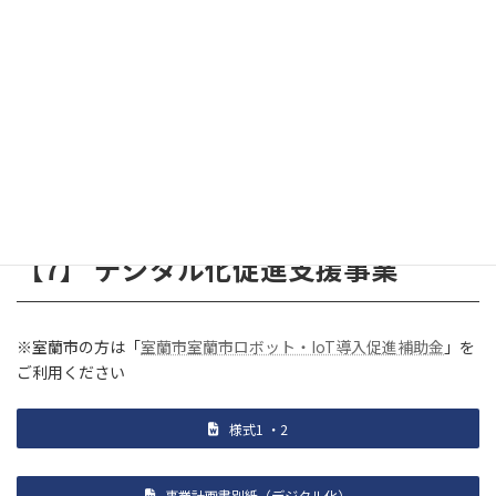
補助対象
創業2年以内の中小企業
者
対象経費（光熱費（基本料金のみ）、
通信運搬費（基本料金のみ）、賃借料
補助限度
（家賃・事務機器賃借）、手数料、そ
額等
の他特に必要と認める経費）の２/
３。限度額５万円／月。
【7】 デジタル化促進支援事業
※室蘭市の方は「
室蘭市室蘭市ロボット・IoT導入促進補助金
」を
ご利用ください
様式1 ・2