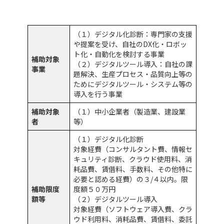
（１）デジタル化診断：専門家の支援
や提案を受け、自社のDX化・ロボッ
ト化・自動化を検討する事業
補助対象
（２）デジタルツール導入：自社の課
事業
題解決、生産プロセス・品質向上等の
ためにデジタルツール・システム等の
導入を行う事業
補助対象
（１）中小企業者（製造業、建設業
者
等）
（１）デジタル化診断
対象経費（コンサルタント費、情報セ
キュリティ診断、クラウド使用料、消
耗品費、賃借料、手数料、その他特に
必要と認める経費）の３/４以内。限
補助限度
度額５０万円
額等
（２）デジタルツール導入
対象経費（ソフトウェア導入費、クラ
ウド利用料、消耗品費、賃借料、委託