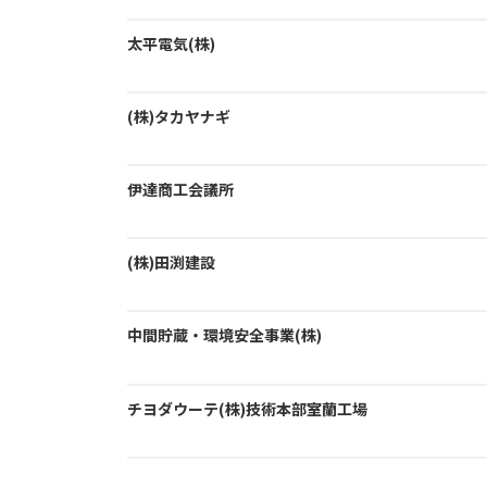
太平電気(株)
(株)タカヤナギ
伊達商工会議所
(株)田渕建設
中間貯蔵・環境安全事業(株)
チヨダウーテ(株)技術本部室蘭工場