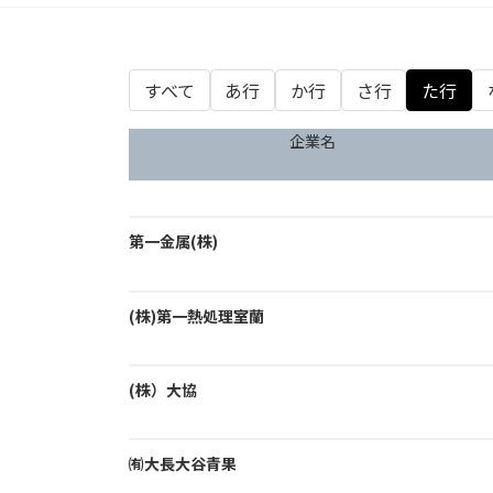
すべて
あ行
か行
さ行
た行
企業名
第一金属(株)
(株)第一熱処理室蘭
(株）大協
㈲大長大谷青果