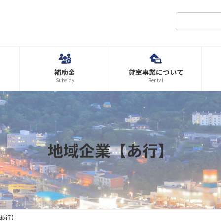
補助金
貸室事業について
Subsidy
Rental
地域企業【あ行】
あ行】