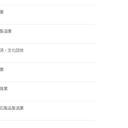
業
製造業
済・文化団体
業
理業
石製品製造業