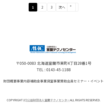
»
1
2
3
次へ
〒050-0083 北海道室蘭市東町4丁目28番1号
TEL : 0143-45-1188
財団概要
事業内容
補助金事業
貸室事業
賛助会員
セミナー・イベント
COPYRIGHT (C)
公益財団法人室蘭テクノセンター
ALL RIGHTS RESERVED.