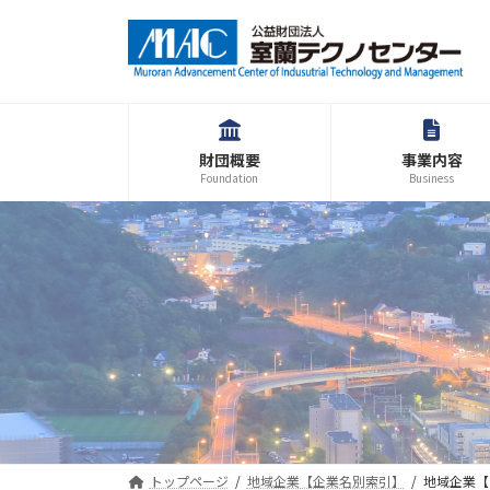
コ
ナ
ン
ビ
テ
ゲ
ン
ー
ツ
シ
へ
ョ
財団概要
事業内容
ス
ン
Foundation
Business
キ
に
ッ
移
プ
動
トップページ
地域企業【企業名別索引】
地域企業【