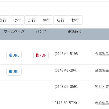
な行
は行
ま行
や行
ら行
わ行
ホームページ
パンフ
電話番号
(0143)44-5195
金属製品
URL
PDF
(0143)41-2947
金属製品
URL
(0143)55-3591
家具・装
0143-83-5720
飲食料品