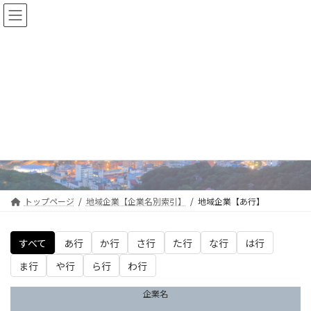
コ
ナ
ン
ビ
テ
ゲ
ン
ー
ツ
シ
へ
ョ
ス
ン
キ
に
地域企業【あ行】
ッ
移
プ
動
トップページ
地域企業【企業名別索引】
地域企業【あ行】
すべて
あ行
か行
さ行
た行
な行
は行
ま行
や行
ら行
わ行
企業名